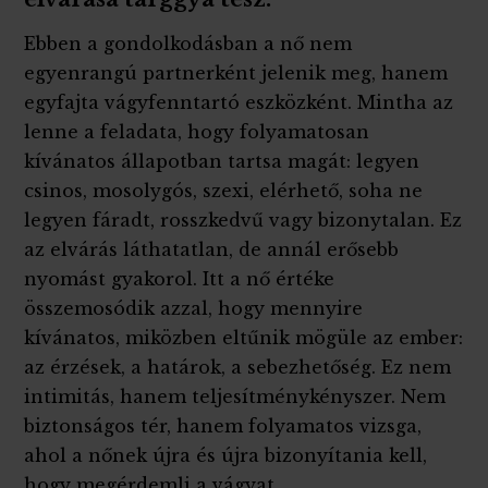
Ebben a gondolkodásban a nő nem
egyenrangú partnerként jelenik meg, hanem
egyfajta vágyfenntartó eszközként. Mintha az
lenne a feladata, hogy folyamatosan
kívánatos állapotban tartsa magát: legyen
csinos, mosolygós, szexi, elérhető, soha ne
legyen fáradt, rosszkedvű vagy bizonytalan. Ez
az elvárás láthatatlan, de annál erősebb
nyomást gyakorol. Itt a nő értéke
összemosódik azzal, hogy mennyire
kívánatos, miközben eltűnik mögüle az ember:
az érzések, a határok, a sebezhetőség. Ez nem
intimitás, hanem teljesítménykényszer. Nem
biztonságos tér, hanem folyamatos vizsga,
ahol a nőnek újra és újra bizonyítania kell,
hogy megérdemli a vágyat.