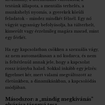
testünk állapota, a mentális terhelés, a
munkahelyi nyomás, a gyerekek körüli
feladatok – mindez mindkét félnél. Egy nő
vágyát ugyanúgy befolyásolja, ha túlterhelt,
kimerült vagy érzelmileg magára marad, mint
egy férfiét.
Ha egy kapcsolatban csökken a szexuális vágy,
az nem automatikusan a nő kudarca, és nem
is feltétlenül annak jele, hogy a kapcsolat
rossz irányba halad. Sokkal inkább egy jelzés:
figyelmet kér, mert valami megváltozott az
életünkben, a dinamikánkban, a kapcsolódás
módjában.
Másodszor: a „mindig megkívánás”
elvárása tárggyá tesz.