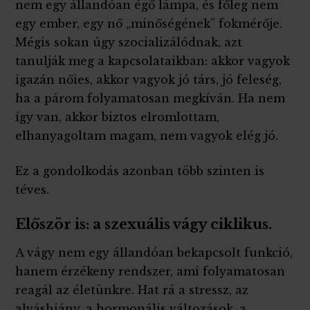
nem egy állandóan égő lámpa, és főleg nem
egy ember, egy nő „minőségének” fokmérője.
Mégis sokan úgy szocializálódnak, azt
tanulják meg a kapcsolataikban: akkor vagyok
igazán nőies, akkor vagyok jó társ, jó feleség,
ha a párom folyamatosan megkíván. Ha nem
így van, akkor biztos elromlottam,
elhanyagoltam magam, nem vagyok elég jó.
Ez a gondolkodás azonban több szinten is
téves.
Először is: a szexuális vágy ciklikus.
A vágy nem egy állandóan bekapcsolt funkció,
hanem érzékeny rendszer, ami folyamatosan
reagál az életünkre. Hat rá a stressz, az
alváshiány, a hormonális változások, a