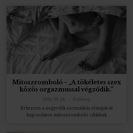
Mítoszromboló - „A tökéletes szex
közös orgazmussal végződik.”
2026. 03. 28.
Érdekesség
Érkezzen a negyedik szexualitás témájával
kapcsolatos mítoszromboló cikkünk