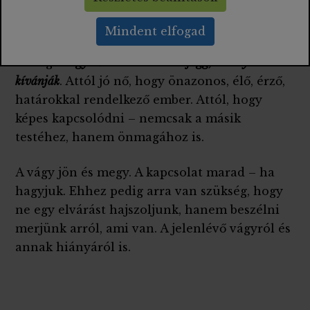
eltávolít – mert a megfelelés mindig a
kapcsolódás rovására megy.
Mindent elfogad
És végül:
egy nő értéke nem attól függ, mennyire
kívánják
. Attól jó nő, hogy önazonos, élő, érző,
határokkal rendelkező ember. Attól, hogy
képes kapcsolódni – nemcsak a másik
testéhez, hanem önmagához is.
A vágy jön és megy. A kapcsolat marad – ha
hagyjuk. Ehhez pedig arra van szükség, hogy
ne egy elvárást hajszoljunk, hanem beszélni
merjünk arról, ami van. A jelenlévő vágyról és
annak hiányáról is.